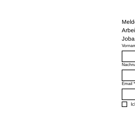
Meld
Arbe
Joba
Vorna
Nachn
Email
*
I