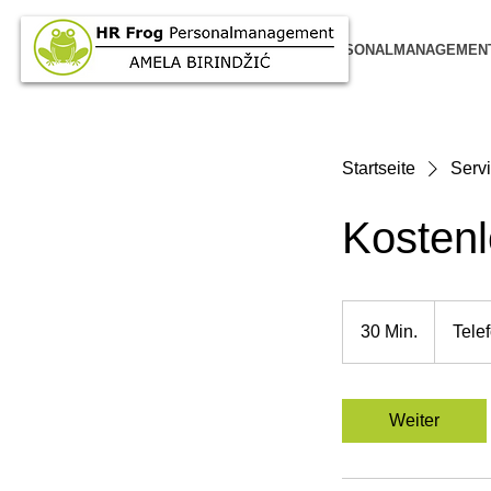
HOME
PERSONALMANAGEMEN
Startseite
Servi
Kostenl
30 Min.
3
Tele
0
M
i
Weiter
n
.