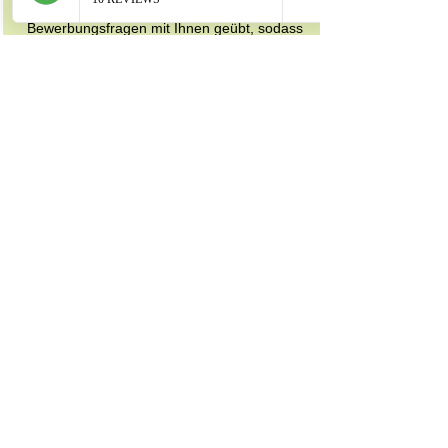
Im Vorstellungsgespräch werden die typischen
Bewerbungsfragen mit Ihnen geübt, sodass
Sie bei Ihrem nächsten Bewerbungsgespräch
perfekt vorbereitet sind.
Mehr dazu
Arbeitszeugnis prüfen lassen
Ich analysiere Ihr Arbeitszeugnis professionell
aus HR-Sicht und gebe konkrete Hinweise zur
Bedeutung und möglichen Optimierung.
Mehr zu meinen Leistungen für Bewerber:
Mehr dazu