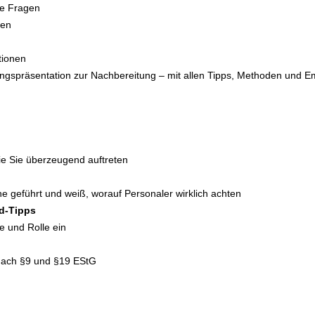
he Fragen
gen
tionen
ningspräsentation zur Nachbereitung – mit allen Tipps, Methoden und 
ie Sie überzeugend auftreten
he geführt und weiß, worauf Personaler wirklich achten
rd-Tipps
he und Rolle ein
nach §9 und §19 EStG