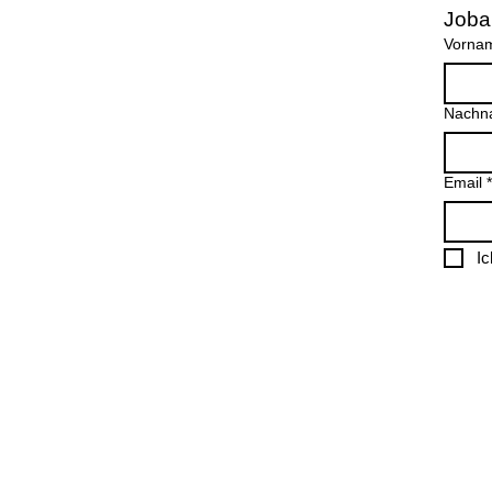
Joba
Vorna
Nachn
Email
*
I